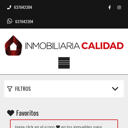
637642304
637642304
FILTROS
Favoritos
Haga click en el icono
en los inmuebles para