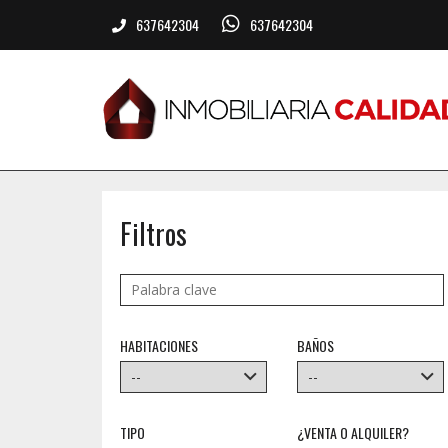
637642304
637642304
Filtros
HABITACIONES
BAÑOS
TIPO
¿VENTA O ALQUILER?