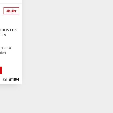
Alquiler
ODOS LOS
 EN
amiento
bien
Ref:
A11164