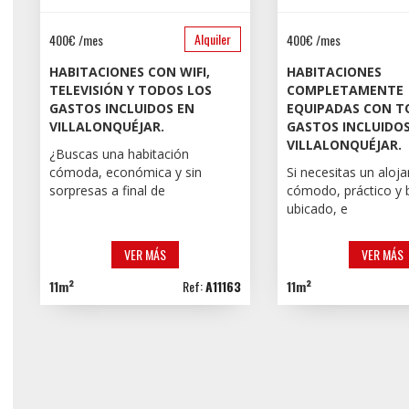
Alquiler
400€ /mes
400€ /mes
HABITACIONES CON WIFI,
HABITACIONES
TELEVISIÓN Y TODOS LOS
COMPLETAMENTE
GASTOS INCLUIDOS EN
EQUIPADAS CON T
VILLALONQUÉJAR.
GASTOS INCLUIDOS
VILLALONQUÉJAR.
¿Buscas una habitación
cómoda, económica y sin
Si necesitas un aloj
sorpresas a final de
cómodo, práctico y 
ubicado, e
VER MÁS
VER MÁS
11m²
Ref:
A11163
11m²