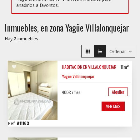
añadirlos a favoritos.
Inmuebles, en zona Yagüe Villalonquejar
Hay
2
inmuebles
Ordenar
HABITACIÓN EN VILLALONQUEJAR C...
11m²
Yagüe Villalonquejar
Alquiler
400€ /mes
VER MÁS
A11163
Ref: