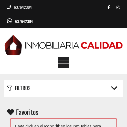
637642304
637642304
FILTROS
Favoritos
Haga click en el icono
en los inmuebles para