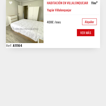
HABITACIÓN EN VILLALONQUEJAR C...
11m²
Yagüe Villalonquejar
Alquiler
400€ /mes
VER MÁS
A11164
Ref: