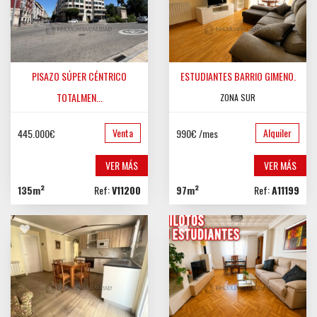
PISAZO SÚPER CÉNTRICO
ESTUDIANTES BARRIO GIMENO.
TOTALMEN...
ZONA SUR
CENTRO
Venta
Alquiler
445.000€
990€ /mes
VER MÁS
VER MÁS
135m²
Ref:
V11200
97m²
Ref:
A11199