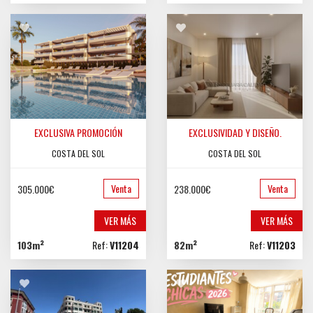
EXCLUSIVA PROMOCIÓN
EXCLUSIVIDAD Y DISEÑO.
COSTA DEL SOL
COSTA DEL SOL
Venta
Venta
305.000€
238.000€
VER MÁS
VER MÁS
103m²
Ref:
V11204
82m²
Ref:
V11203