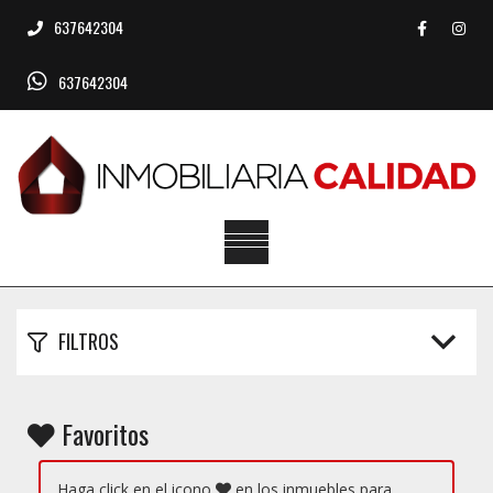
637642304
637642304
FILTROS
Favoritos
Haga click en el icono
en los inmuebles para