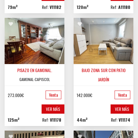
79m²
Ref:
V11182
120m²
Ref:
A11180
PISAZO EN GAMONAL.
BAJO ZONA SUR CON PATIO
JARDÍN
GAMONAL-CAPISCOL
ZONA SUR
Venta
Venta
273.000€
142.000€
VER MÁS
VER MÁS
125m²
Ref:
V11178
44m²
Ref:
V11174