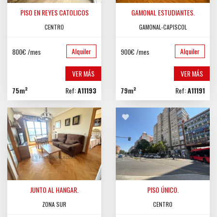
PISO EN REYES CATOLICOS
GAMONAL ESTUDIANTES.
CENTRO
GAMONAL-CAPISCOL
Alquiler
Alquiler
800€ /mes
900€ /mes
VER MÁS
VER MÁS
75m²
Ref:
A11193
79m²
Ref:
A11191
JUNTO AL HANGAR.
PISO ÚNICO.
ZONA SUR
CENTRO