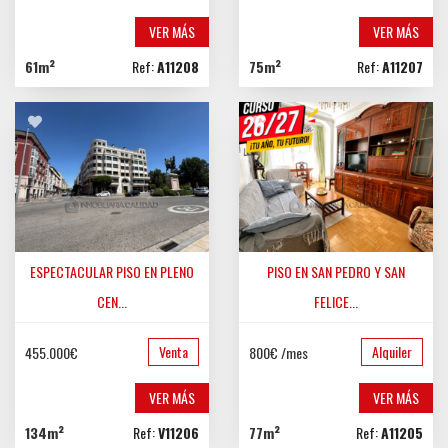
VER MÁS
VER MÁS
61m²
Ref:
A11208
75m²
Ref:
A11207
ESPECTACULAR PISO EN PLENO
PISO EN SAN PEDRO Y SAN
CEN...
FELICE...
CENTRO
ZONA SUR
Venta
Alquiler
455.000€
800€ /mes
VER MÁS
VER MÁS
134m²
Ref:
V11206
77m²
Ref:
A11205