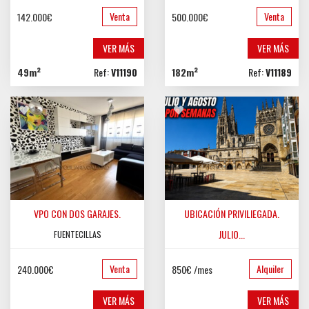
Venta
Venta
142.000€
500.000€
VER MÁS
VER MÁS
49m²
Ref:
V11190
182m²
Ref:
V11189
VPO CON DOS GARAJES.
UBICACIÓN PRIVILIEGADA.
JULIO...
FUENTECILLAS
CASCO HISTÓRICO
Venta
Alquiler
240.000€
850€ /mes
VER MÁS
VER MÁS