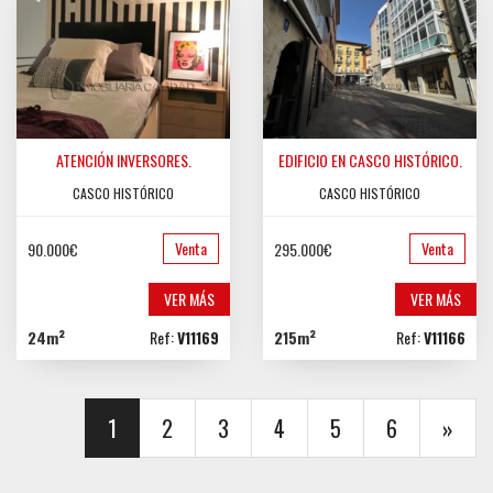
ATENCIÓN INVERSORES.
EDIFICIO EN CASCO HISTÓRICO.
CASCO HISTÓRICO
CASCO HISTÓRICO
Venta
Venta
90.000€
295.000€
VER MÁS
VER MÁS
24m²
Ref:
V11169
215m²
Ref:
V11166
1
2
3
4
5
6
»