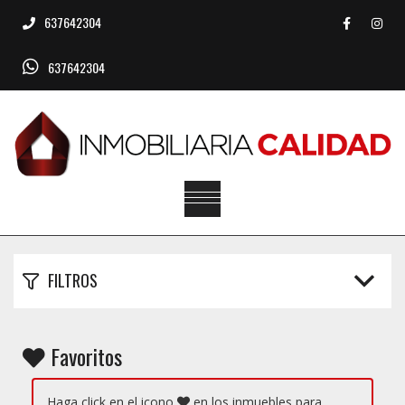
637642304
637642304
FILTROS
Favoritos
Haga click en el icono
en los inmuebles para