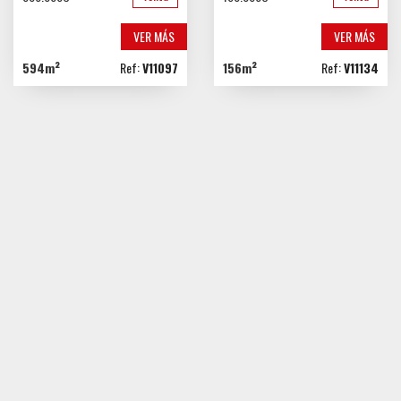
Picadero y cuadras para caballos.
Campo de futbito.
VER MÁS
VER MÁS
Huerto propio.
594m²
Ref:
V11097
156m²
Ref:
V11134
Además, cuenta con 6 construcciones
independientes, incluyendo una casa adicional
de 72 m² ideal para invitados o gestión
turística.
Pensada para ser eficiente y autosuficiente:
Energía solar.
Placas solares con baterías de litio.
Generador eléctrico.
Pozo con agua potable.
Calefacción por gasoil.
Ubicada en Villazopeque, a solo 20 minutos
de la ciudad dirección Valladolid, combina