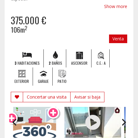
Show more
Situada a tan solo 50 metros del mar, esta
propiedad te permitirá disfrutar del auténtico
375.000 €
estilo de vida mediterráneo. Imagina salir de
casa y llegar caminando a la playa en apenas
2
106m
unos instantes, pasear junto al mar al
amanecer o disfrutar de los más de 11
Venta
kilómetros de costa y playas de arena fina
que convierten Santa Pola en uno de los
Pero si hay algo que hace verdaderamente
destinos más deseados de la Costa Blanca.
especial esta ubicación es su clima
3
HABITACIONES
2
BAÑOS
ASCENSOR
C.E.: A
privilegiado. Con más de
300 días de sol al
año
, podrás disfrutar de la luz natural, las
terrazas, los paseos al aire libre y la vida junto
EXTERIOR
GARAJE
PATIO
al mar prácticamente durante todo el año. Un
auténtico lujo que se traduce en bienestar,
Concertar una visita
Avisar si baja
calidad de vida y momentos inolvidables en
La vivienda ha sido diseñada pensando en el
cualquier estación.
confort, la funcionalidad y la calidad,
ofreciendo espacios amplios, luminosos y
perfectamente distribuidos. Dispone de tres
dormitorios y dos baños completos, ideales
tanto para familias que buscan amplitud
como para quienes desean una residencia