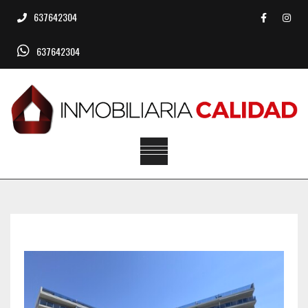
637642304
637642304