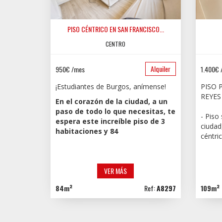
PISO CÉNTRICO EN SAN FRANCISCO...
CENTRO
Alquiler
950€ /mes
1.400€ 
¡Estudiantes de Burgos, anímense!
PISO 
REYES
En el corazón de la ciudad, a un
paso de todo lo que necesitas, te
- Piso 
espera este increíble piso de 3
ciudad
habitaciones y 84
céntri
VER MÁS
84m²
Ref:
A8297
109m²