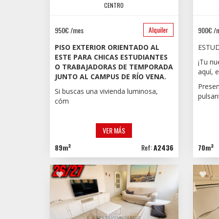
CENTRO
Alquiler
950€ /mes
900€ /
PISO EXTERIOR ORIENTADO AL
ESTUD
ESTE PARA CHICAS ESTUDIANTES
¡Tu nu
O TRABAJADORAS DE TEMPORADA
aquí, 
JUNTO AL CAMPUS DE RÍO VENA.
Presen
Si buscas una vivienda luminosa,
pulsan
cóm
VER MÁS
89m²
Ref:
A2436
70m²