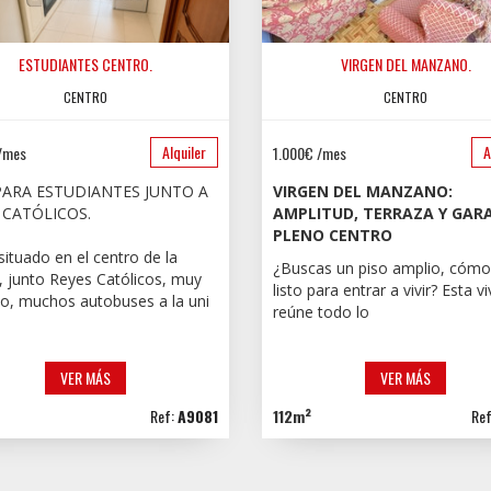
ESTUDIANTES CENTRO.
VIRGEN DEL MANZANO.
CENTRO
CENTRO
Alquiler
A
/mes
1.000€ /mes
PARA ESTUDIANTES JUNTO A
VIRGEN DEL MANZANO:
 CATÓLICOS.
AMPLITUD, TERRAZA Y GARA
PLENO CENTRO
situado en el centro de la
¿Buscas un piso amplio, cómo
, junto Reyes Católicos, muy
listo para entrar a vivir? Esta v
co, muchos autobuses a la uni
reúne todo lo
VER MÁS
VER MÁS
Ref:
A9081
112m²
Re