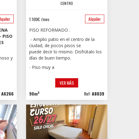
CENTRO
lquiler
Alquiler
1.100€ /mes
LENA
PISO REFORMADO .
– PISO
- Amplio patio en el centro de la
ES
ciudad, de pocos pisos se
puede decir lo mismo. Disfrútalo los
inoso y
días de buen tiempo.
- Piso muy a
VER MÁS
:
A6266
90m²
Ref:
A8039