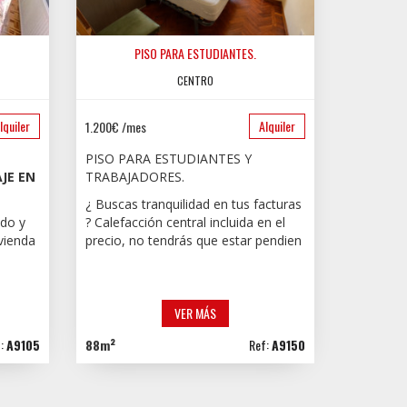
PISO PARA ESTUDIANTES.
CENTRO
lquiler
Alquiler
1.200€ /mes
PISO PARA ESTUDIANTES Y
JE EN
TRABAJADORES.
¿ Buscas tranquilidad en tus facturas
do y
? Calefacción central incluida en el
ivienda
precio, no tendrás que estar pendien
VER MÁS
f:
A9105
88m²
Ref:
A9150