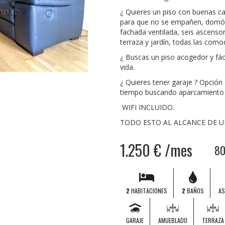
¿ Quieres un piso con buenas ca
para que no se empañen, domóti
fachada ventilada, seis ascenso
terraza y jardín, todas las com
¿ Buscas un piso acogedor y fáci
vida.
¿ Quieres tener garaje ? Opción
tiempo buscando aparcamiento e
WIFI INCLUIDO.
TODO ESTO AL ALCANCE DE 
1.250 € /mes
8
2
HABITACIONES
2
BAÑOS
A
GARAJE
AMUEBLADO
TERRAZA