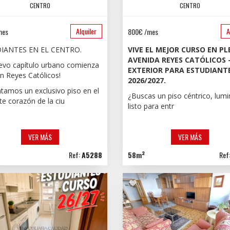
CENTRO
CENTRO
Alquiler
A
mes
800€ /mes
IANTES EN EL CENTRO.
VIVE EL MEJOR CURSO EN P
AVENIDA REYES CATÓLICOS 
evo capítulo urbano comienza
EXTERIOR PARA ESTUDIANT
en Reyes Católicos!
2026/2027.
tamos un exclusivo piso en el
¿Buscas un piso céntrico, lum
te corazón de la ciu
listo para entr
VER MÁS
VER MÁS
Ref:
A5288
58m²
Ref